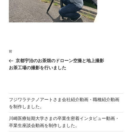
投
前
前
稿
の
京都宇治のお茶畑のドローン空撮と地上撮影
ナ
投
お茶工場の撮影を行いました
ビ
稿
ゲ
ー
シ
フジワラテクノアートさま会社紹介動画・職種紹介動画
ョ
を制作しました。
ン
川崎医療短期大学さまの卒業生密着インタビュー動画・
卒業生座談会動画を制作しました。