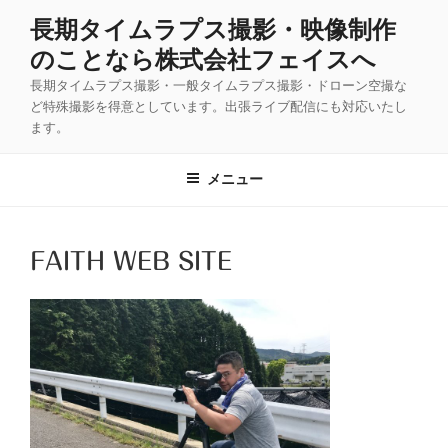
コ
長期タイムラプス撮影・映像制作
ン
のことなら株式会社フェイスへ
テ
ン
長期タイムラプス撮影・一般タイムラプス撮影・ドローン空撮な
ツ
ど特殊撮影を得意としています。出張ライブ配信にも対応いたし
ます。
へ
ス
キ
メニュー
ッ
プ
FAITH WEB SITE