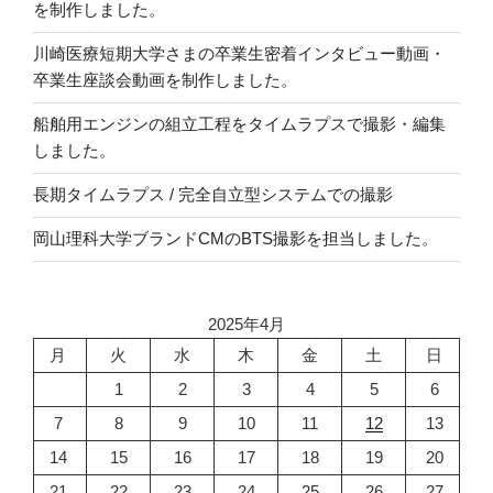
を制作しました。
川崎医療短期大学さまの卒業生密着インタビュー動画・
卒業生座談会動画を制作しました。
船舶用エンジンの組立工程をタイムラプスで撮影・編集
しました。
長期タイムラプス / 完全自立型システムでの撮影
岡山理科大学ブランドCMのBTS撮影を担当しました。
2025年4月
月
火
水
木
金
土
日
1
2
3
4
5
6
7
8
9
10
11
12
13
14
15
16
17
18
19
20
21
22
23
24
25
26
27