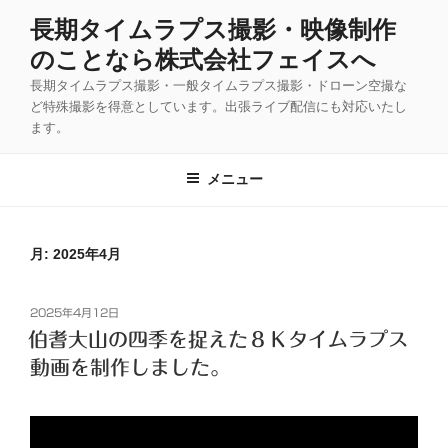
コ
長期タイムラプス撮影・映像制作
ン
のことなら株式会社フェイスへ
テ
ン
長期タイムラプス撮影・一般タイムラプス撮影・ドローン空撮な
ツ
ど特殊撮影を得意としています。出張ライブ配信にも対応いたし
ます。
へ
ス
キ
メニュー
ッ
プ
月:
2025年4月
投
2025年4月12日
稿
伯耆大山の四季を捉えた８Ｋタイムラプス
日:
動画を制作しました。