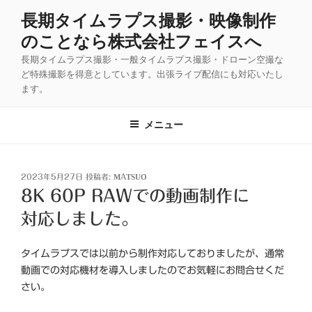
コ
長期タイムラプス撮影・映像制作
ン
のことなら株式会社フェイスへ
テ
ン
長期タイムラプス撮影・一般タイムラプス撮影・ドローン空撮な
ツ
ど特殊撮影を得意としています。出張ライブ配信にも対応いたし
ます。
へ
ス
キ
メニュー
ッ
プ
投
2023年5月27日
投稿者:
MATSUO
稿
8K 60P RAWでの動画制作に
日:
対応しました。
タイムラプスでは以前から制作対応しておりましたが、通常
動画での対応機材を導入しましたのでお気軽にお問合せくだ
さい。