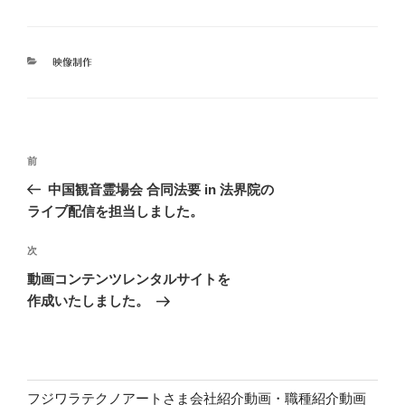
カ
映像制作
テ
ゴ
リ
ー
投
前
前
稿
の
中国観音霊場会 合同法要 in 法界院の
ナ
投
ライブ配信を担当しました。
ビ
稿
ゲ
次
次
の
ー
動画コンテンツレンタルサイトを
投
作成いたしました。
シ
稿
ョ
ン
フジワラテクノアートさま会社紹介動画・職種紹介動画