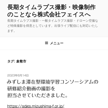
コ
長期タイムラプス撮影・映像制作
ン
のことなら株式会社フェイスへ
テ
ン
長期タイムラプス撮影・一般タイムラプス撮影・ドローン空撮な
ツ
ど特殊撮影を得意としています。出張ライブ配信にも対応いたし
ます。
へ
ス
キ
メニュー
ッ
プ
タグ:
倉敷市
投
2023年6月14日
稿
みずしま滞在型環境学習コンソーシアムの
日:
研修紹介動画の撮影を
担当させていただきました。
https://sdgs.mizushima-f.or.jp/