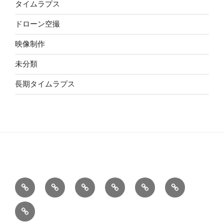
タイムラプス
ドローン空撮
映像制作
未分類
長期タイムラプス
ラ
一
ド
映
会
ス
イ
般
ロ
像
社
タ
お
ブ
タ
ー
コ
概
ッ
問
ス
イ
ン
ン
要
フ