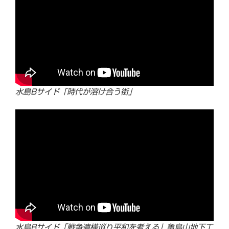
水島Bサイド「時代が溶け合う街」
水島Bサイド「戦争遺構巡り平和を考える」亀島山地下工