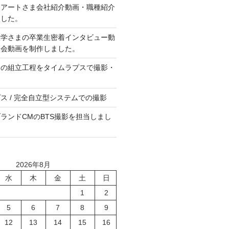
ノアートさま会社紹介動画・職種紹介
ました。
大学さまの卒業生密着インタビュー動
談会動画を制作しました。
ンの組立工程をタイムラプスで撮影・
。
ス / 完全自立型システムでの撮影
ランドCMのBTS撮影を担当しまし
2026年8月
水
木
金
土
日
1
2
5
6
7
8
9
12
13
14
15
16