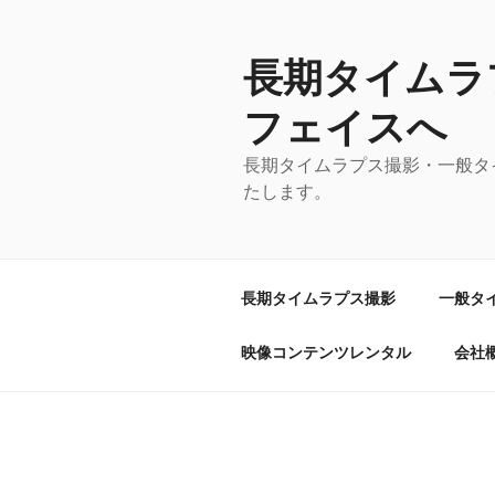
コ
ン
テ
長期タイムラ
ン
フェイスへ
ツ
へ
長期タイムラプス撮影・一般タ
ス
たします。
キ
ッ
プ
長期タイムラプス撮影
一般タ
映像コンテンツレンタル
会社