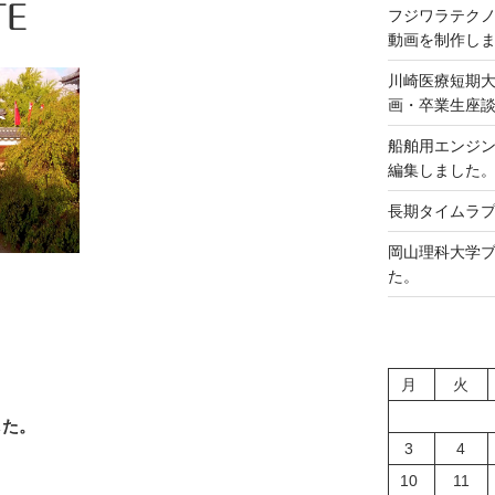
TE
フジワラテク
動画を制作し
川崎医療短期
画・卒業生座
船舶用エンジ
編集しました
長期タイムラプ
岡山理科大学ブ
た。
月
火
した。
3
4
10
11