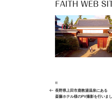
FAITH WEB SI
投
前
前
稿
の
長野県上田市鹿教湯温泉にある
投
斎藤ホテル様のPV撮影を行いま
ナ
稿
ビ