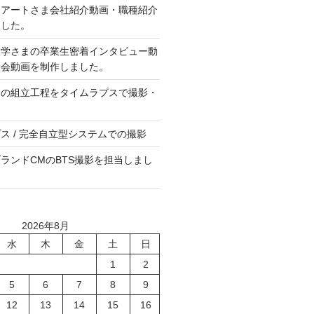
ノアートさま会社紹介動画・職種紹介
ました。
大学さまの卒業生密着インタビュー動
談会動画を制作しました。
ンの組立工程をタイムラプスで撮影・
。
ス / 完全自立型システムでの撮影
ランドCMのBTS撮影を担当しまし
2026年8月
水
木
金
土
日
1
2
5
6
7
8
9
12
13
14
15
16