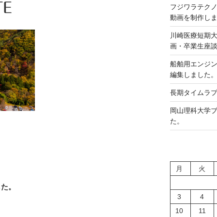
TE
フジワラテク
動画を制作し
川崎医療短期
画・卒業生座
船舶用エンジ
編集しました
長期タイムラプ
岡山理科大学ブ
た。
月
火
した。
3
4
10
11