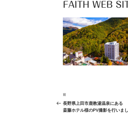
FAITH WEB SI
投
前
前
稿
の
長野県上田市鹿教湯温泉にある
投
斎藤ホテル様のPV撮影を行いま
ナ
稿
ビ