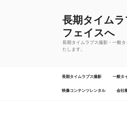
コ
ン
テ
長期タイムラ
ン
フェイスへ
ツ
へ
長期タイムラプス撮影・一般タ
ス
たします。
キ
ッ
プ
長期タイムラプス撮影
一般タ
映像コンテンツレンタル
会社