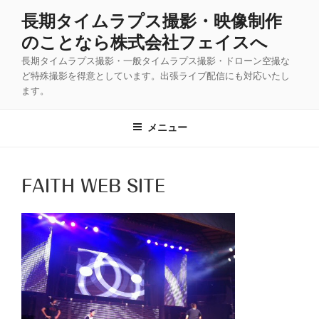
コ
長期タイムラプス撮影・映像制作
ン
のことなら株式会社フェイスへ
テ
ン
長期タイムラプス撮影・一般タイムラプス撮影・ドローン空撮な
ツ
ど特殊撮影を得意としています。出張ライブ配信にも対応いたし
ます。
へ
ス
キ
メニュー
ッ
プ
FAITH WEB SITE