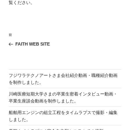
覧ください
。
投
前
前
稿
の
FAITH WEB SITE
ナ
投
ビ
稿
ゲ
ー
フジワラテクノアートさま会社紹介動画・職種紹介動画
シ
を制作しました。
ョ
川崎医療短期大学さまの卒業生密着インタビュー動画・
ン
卒業生座談会動画を制作しました。
船舶用エンジンの組立工程をタイムラプスで撮影・編集
しました。