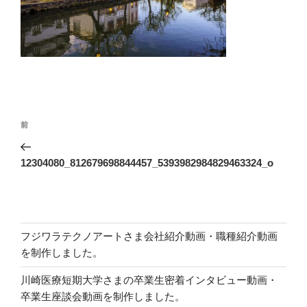
投
前
前
稿
の
ナ
投
12304080_812679698844457_5393982984829463324_o
ビ
稿
ゲ
ー
シ
フジワラテクノアートさま会社紹介動画・職種紹介動画
ョ
を制作しました。
ン
川崎医療短期大学さまの卒業生密着インタビュー動画・
卒業生座談会動画を制作しました。