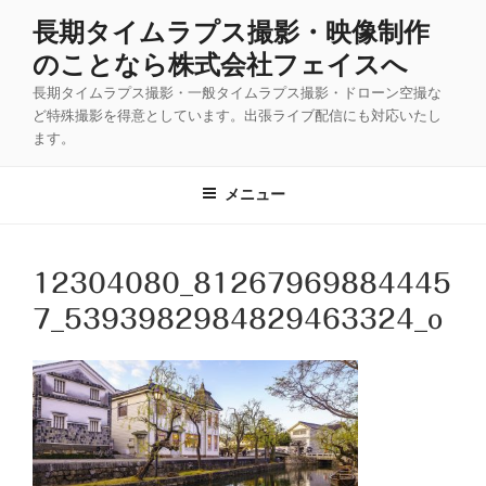
コ
長期タイムラプス撮影・映像制作
ン
のことなら株式会社フェイスへ
テ
ン
長期タイムラプス撮影・一般タイムラプス撮影・ドローン空撮な
ツ
ど特殊撮影を得意としています。出張ライブ配信にも対応いたし
ます。
へ
ス
キ
メニュー
ッ
プ
12304080_81267969884445
7_5393982984829463324_o