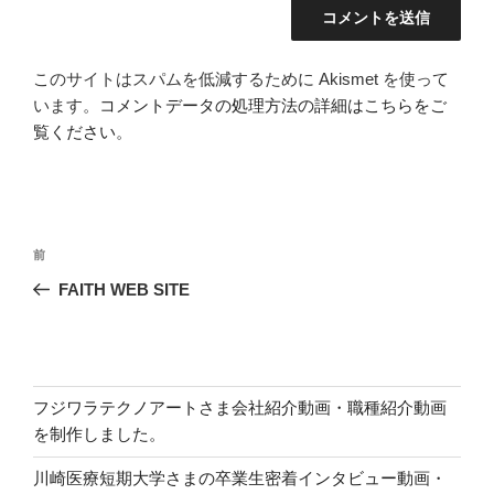
このサイトはスパムを低減するために Akismet を使って
います。
コメントデータの処理方法の詳細はこちらをご
覧ください
。
投
前
前
稿
の
FAITH WEB SITE
ナ
投
ビ
稿
ゲ
ー
フジワラテクノアートさま会社紹介動画・職種紹介動画
シ
を制作しました。
ョ
川崎医療短期大学さまの卒業生密着インタビュー動画・
ン