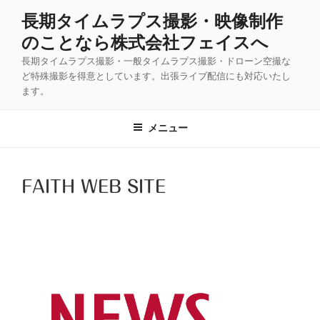
コ
長期タイムラプス撮影・映像制作
ン
のことなら株式会社フェイスへ
テ
ン
長期タイムラプス撮影・一般タイムラプス撮影・ドローン空撮な
ツ
ど特殊撮影を得意としています。出張ライブ配信にも対応いたし
ます。
へ
ス
キ
メニュー
ッ
プ
FAITH WEB SITE